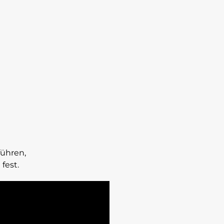
führen,
 fest.