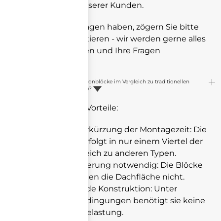
gestellten Fragen unserer Kunden.
Wenn Sie weitere Fragen haben, zögern Sie bitte
nicht, uns zu kontaktieren - wir werden gerne alles
mit Ihnen besprechen und Ihre Fragen
beantworten.
Welche Vorteile bieten Betonblöcke im Vergleich zu traditionellen
Aluminiumkonstruktionen?
Es gibt mehrere Vorteile:
Deutliche Verkürzung der Montagezeit: Die
Installation erfolgt in nur einem Viertel der
Zeit im Vergleich zu anderen Typen.
Keine Verankerung notwendig: Die Blöcke
beeinträchtigen die Dachfläche nicht.
Selbsttragende Konstruktion: Unter
normalen Bedingungen benötigt sie keine
zusätzliche Belastung.