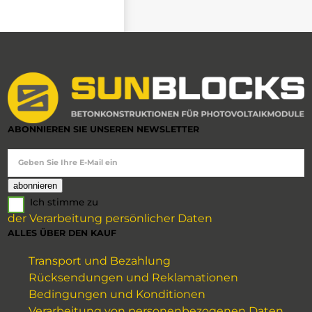
ABONNIEREN SIE UNSEREN NEWSLETTER
Geben Sie Ihre E-Mail ein
Ich stimme zu
der Verarbeitung persönlicher Daten
ALLES ÜBER DEN KAUF
Transport und Bezahlung
Rücksendungen und Reklamationen
Bedingungen und Konditionen
Verarbeitung von personenbezogenen Daten