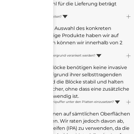
Die Mindestanzahl für die Lieferung beträgt
daher 20 Blöcke.
Wie lange sind die Lieferzeiten?
Es hängt von der Auswahl des konkreten
Blocktyps ab. Einige Produkte haben wir auf
Lager, die übrigen können wir innerhalb von 2
Wochen liefern.
Müssen die Blöcke im Untergrund verankert werden?
Nein, die Betonblöcke benötigen keine invasive
Verankerung. Aufgrund ihrer selbsttragenden
Konstruktion sind die Blöcke stabil und halten
die PV-Module sicher, ohne dass eine zusätzliche
Verankerung notwendig ist.
Wann ist es ratsam, Gummipuffer unter den Platten einzusetzen?
Gummipads können auf sämtlichen Oberflächen
eingesetzt werden. Wir raten jedoch davon ab,
sie auf Asphaltstreifen (IPA) zu verwenden, da die