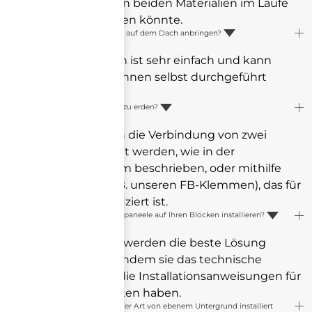
Haftung zwischen beiden Materialien im Laufe
der Zeit zunehmen könnte.
Kann ich die Blöcke selbst auf dem Dach anbringen?
Ja, die Installation ist sehr einfach und kann
problemlos von Ihnen selbst durchgeführt
werden.
Ist es möglich, Ihr System zu erden?
Ja, es kann durch die Verbindung von zwei
Paneelen geerdet werden, wie in der
Ausführungsnorm beschrieben, oder mithilfe
von Zubehör (z. B. unseren FB-Klemmen), das für
die Erdung zertifiziert ist.
Kann ich thermische Solarpaneele auf Ihren Blöcken installieren?
Ja, die Techniker werden die beste Lösung
vorschlagen, nachdem sie das technische
Datenblatt und die Installationsanweisungen für
die Platten erhalten haben.
Können die Blöcke auf jeder Art von ebenem Untergrund installiert