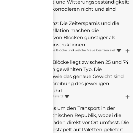
Formstabilität und Witterungsbeständigkeit:
Betonsteine korrodieren nicht und sind
langlebig.
Kosteneffizienz: Die Zeitersparnis und die
einfache Installation machen die
Verwendung von Blöcken günstiger als
Aluminiumkonstruktionen.
Welches Gewicht haben die Blöcke und welche Maße besitzen sie?
Das Gewicht der Blöcke liegt zwischen 25 und 74
kg, abhängig vom gewählten Typ. Die
Abmessungen sowie das genaue Gewicht sind
stets in der Beschreibung des jeweiligen
Blocktyps aufgeführt.
Wie werden die Blöcke geliefert?
Wir kümmern uns um den Transport in der
gesamten Tschechischen Republik, wobei die
Lieferung das Abladen direkt vor Ort umfasst. Die
Blöcke werden gestapelt auf Paletten geliefert.