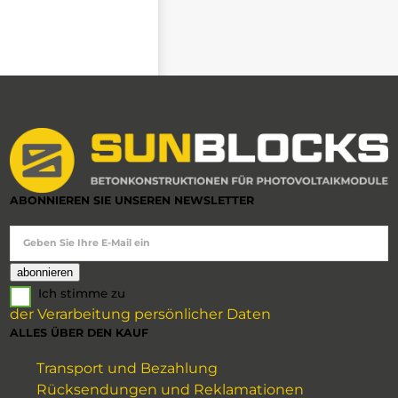
ABONNIEREN SIE UNSEREN NEWSLETTER
Geben Sie Ihre E-Mail ein
Ich stimme zu
der Verarbeitung persönlicher Daten
ALLES ÜBER DEN KAUF
Transport und Bezahlung
Rücksendungen und Reklamationen